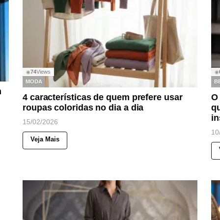
74
Views
◉
◉
MODA
B
m
4 características de quem prefere usar
O 
roupas coloridas no dia a dia
qu
i
15/02/2026
10
Veja Mais