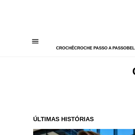
Pular
para
o
conteúdo
CROCHÊ
CROCHE PASSO A PASSO
BEL
ÚLTIMAS HISTÓRIAS