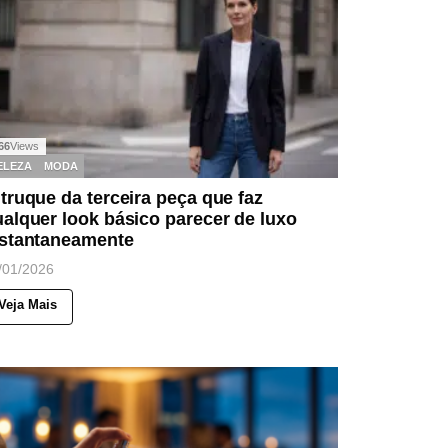
66
Views
ELEZA
MODA
truque da terceira peça que faz
alquer look básico parecer de luxo
nstantaneamente
/01/2026
Veja Mais