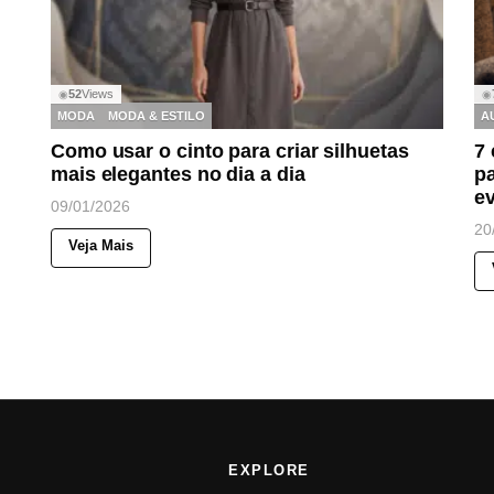
52
Views
◉
◉
MODA
MODA & ESTILO
A
Como usar o cinto para criar silhuetas
7
mais elegantes no dia a dia
pa
e
09/01/2026
20
Veja Mais
EXPLORE