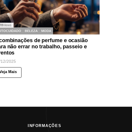
78
Views
UTOCUIDADO
BELEZA
MODA
 combinações de perfume e ocasião
ra não errar no trabalho, passeio e
ventos
/12/2025
Veja Mais
INFORMAÇÕES