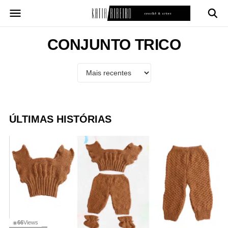
Pular
para
o
conteúdo
CONJUNTO TRICO
ÚLTIMAS HISTÓRIAS
66
Views
◉