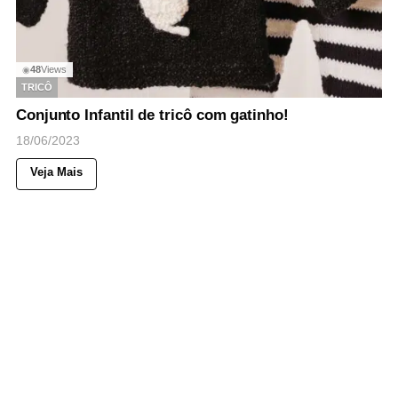
48
Views
◉
TRICÔ
Conjunto Infantil de tricô com gatinho!
18/06/2023
Veja Mais