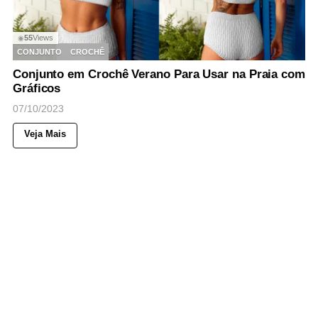
55
Views
◉
CONJUNTO
CROCHÊ
Conjunto em Crochê Verano Para Usar na Praia com
Gráficos
07/10/2023
Veja Mais