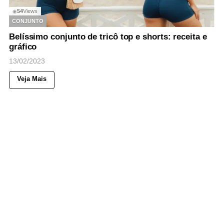
54
Views
◉
CONJUNTO
Belíssimo conjunto de tricô top e shorts: receita e
gráfico
13/02/2023
Veja Mais