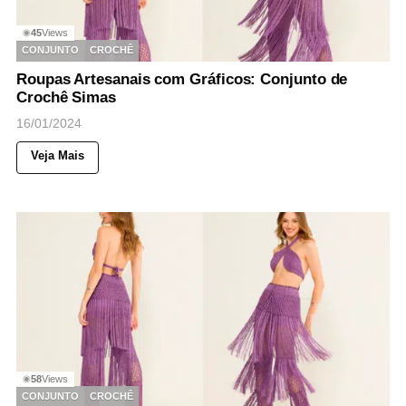
45
Views
◉
CONJUNTO
CROCHÊ
Roupas Artesanais com Gráficos: Conjunto de
Crochê Simas
16/01/2024
Veja Mais
58
Views
◉
CONJUNTO
CROCHÊ