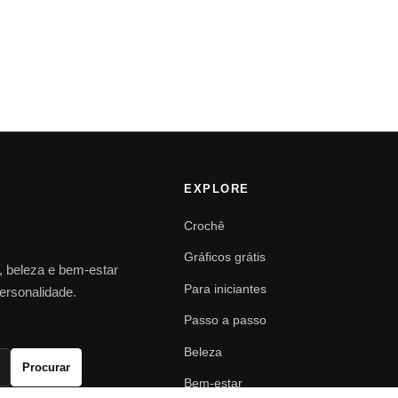
EXPLORE
Crochê
Gráficos grátis
o, beleza e bem-estar
Para iniciantes
personalidade.
Passo a passo
Beleza
Procurar
Bem-estar