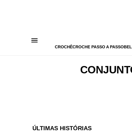
Pular
para
o
conteúdo
CROCHÊ
CROCHE PASSO A PASSO
BEL
CONJUNT
ÚLTIMAS HISTÓRIAS