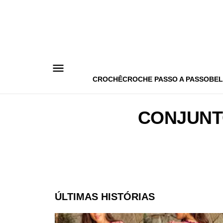
Pular
para
o
conteúdo
CROCHÊ
CROCHE PASSO A PASSO
BEL
CONJUNT
ÚLTIMAS HISTÓRIAS