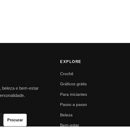
EXPLORE
Crochê
Gráficos grátis
o, beleza e bem-estar
Para iniciantes
personalidade.
Passo a passo
Beleza
Procurar
Bem-estar