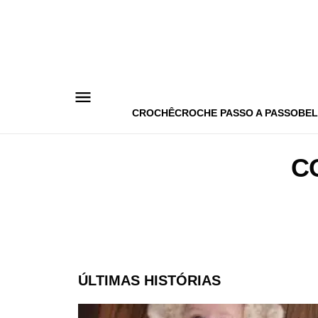
Pular
para
o
conteúdo
CROCHÊ
CROCHE PASSO A PASSO
BEL
C
ÚLTIMAS HISTÓRIAS