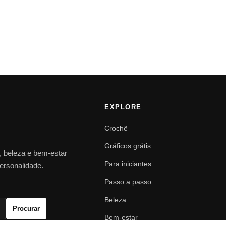
EXPLORE
Crochê
Gráficos grátis
o, beleza e bem-estar
Para iniciantes
personalidade.
Passo a passo
Beleza
Procurar
Bem-estar