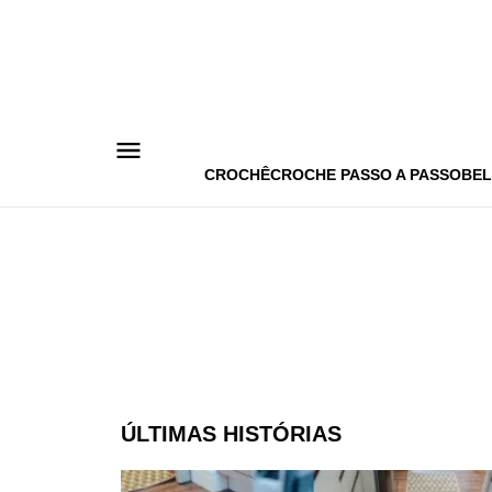
Pular
para
o
conteúdo
CROCHÊ
CROCHE PASSO A PASSO
BEL
ÚLTIMAS HISTÓRIAS