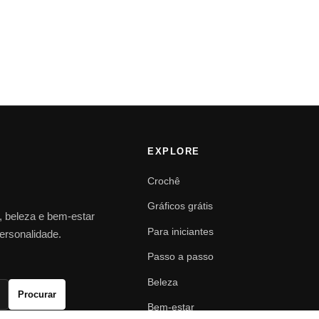
EXPLORE
Crochê
Gráficos grátis
o, beleza e bem-estar
Para iniciantes
personalidade.
Passo a passo
Beleza
Procurar
Bem-estar