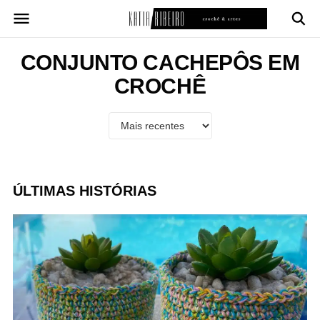
Pular
para
o
conteúdo
CONJUNTO CACHEPÔS EM
CROCHÊ
ÚLTIMAS HISTÓRIAS