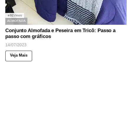
91
Views
◉
ALMOFADA
Conjunto Almofada e Peseira em Tricô: Passo a
passo com gráficos
14/07/2023
Veja Mais