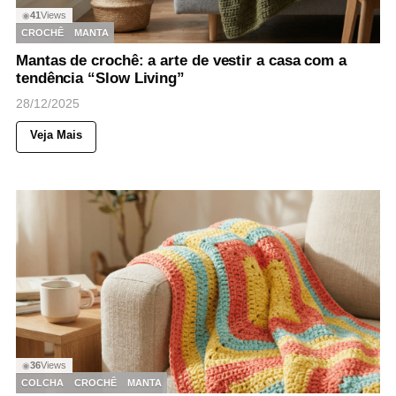
41
Views
◉
CROCHÊ
MANTA
Mantas de crochê: a arte de vestir a casa com a
tendência “Slow Living”
28/12/2025
Veja Mais
36
Views
◉
COLCHA
CROCHÊ
MANTA