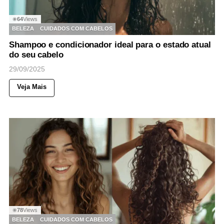
64
Views
◉
BELEZA
CUIDADOS COM CABELOS
Shampoo e condicionador ideal para o estado atual
do seu cabelo
29/09/2025
Veja Mais
78
Views
◉
BELEZA
CUIDADOS COM CABELOS