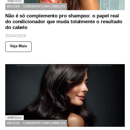
66
Views
◉
BELEZA
CUIDADOS COM CABELOS
Não é só complemento pro shampoo: o papel real
do condicionador que muda totalmente o resultado
do cabelo
20/04/2026
Veja Mais
40
Views
◉
BELEZA
CUIDADOS COM CABELOS