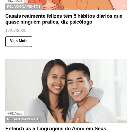
67
Views
◉
RELACIONAMENTOS
Casais realmente felizes têm 5 hábitos diários que
quase ninguém pratica, diz psicólogo
17/07/2025
Veja Mais
62
Views
◉
RELACIONAMENTOS
Entenda as 5 Linguagens do Amor em Seus