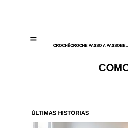
Pular
para
o
conteúdo
CROCHÊ
CROCHE PASSO A PASSO
BEL
COMO
ÚLTIMAS HISTÓRIAS