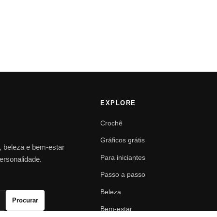
EXPLORE
Crochê
Gráficos grátis
o, beleza e bem-estar
Para iniciantes
personalidade.
Passo a passo
Beleza
Procurar
Bem-estar