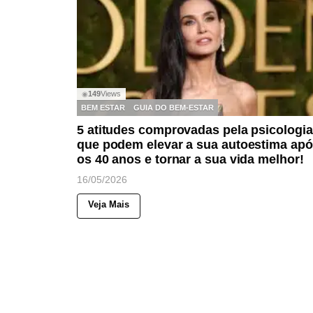
149
Views
◉
BEM ESTAR
GUIA DO BEM-ESTAR
5 atitudes comprovadas pela psicologia
que podem elevar a sua autoestima ap
os 40 anos e tornar a sua vida melhor!
16/05/2026
Veja Mais