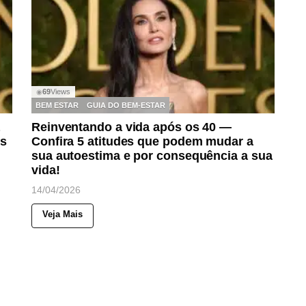
69
Views
◉
BEM ESTAR
GUIA DO BEM-ESTAR
Reinventando a vida após os 40 —
ós
Confira 5 atitudes que podem mudar a
sua autoestima e por consequência a sua
vida!
14/04/2026
Veja Mais