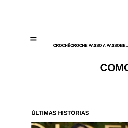
Pular
para
o
conteúdo
CROCHÊ
CROCHE PASSO A PASSO
BEL
COMO
ÚLTIMAS HISTÓRIAS