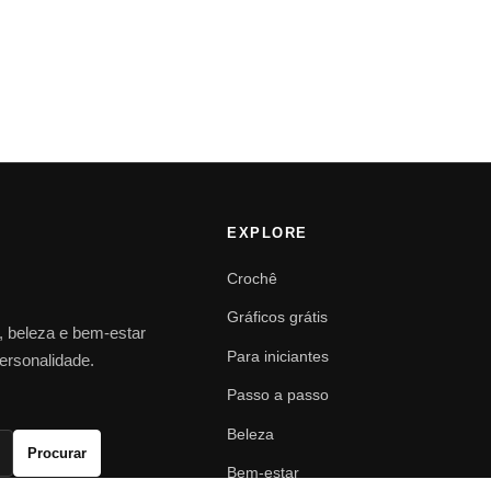
EXPLORE
Crochê
Gráficos grátis
o, beleza e bem-estar
Para iniciantes
personalidade.
Passo a passo
Beleza
Procurar
Bem-estar