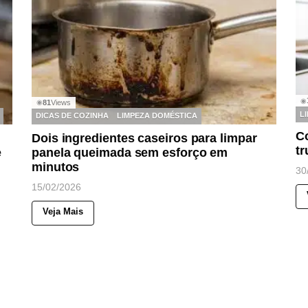
◉
81
Views
◉
L
DICAS DE COZINHA
LIMPEZA DOMÉSTICA
Co
Dois ingredientes caseiros para limpar
tr
e
panela queimada sem esforço em
minutos
30
15/02/2026
Veja Mais