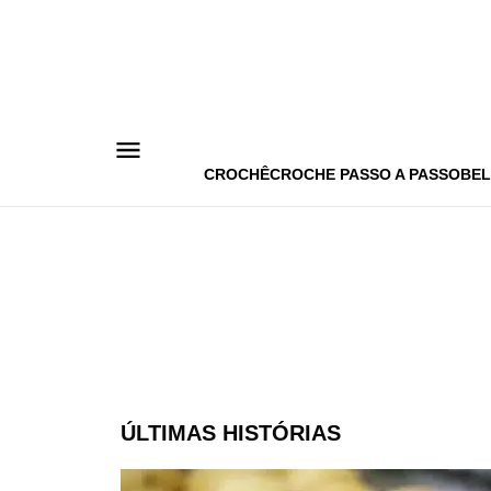
Pular
para
o
conteúdo
CROCHÊ
CROCHE PASSO A PASSO
BEL
ÚLTIMAS HISTÓRIAS