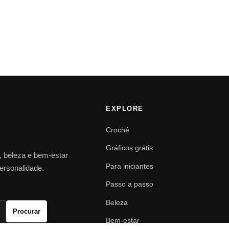
EXPLORE
Crochê
Gráficos grátis
o, beleza e bem-estar
Para iniciantes
personalidade.
Passo a passo
Beleza
Procurar
Bem-estar