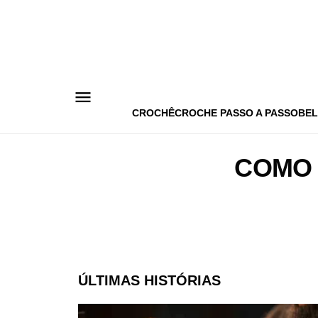
Pular
para
o
conteúdo
CROCHÊ
CROCHE PASSO A PASSO
BEL
COMO 
ÚLTIMAS HISTÓRIAS