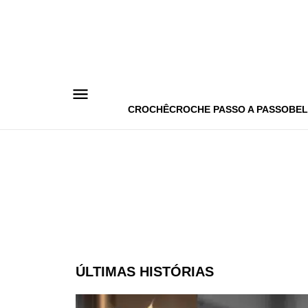
Pular
para
o
conteúdo
CROCHÊ
CROCHE PASSO A PASSO
BEL
ÚLTIMAS HISTÓRIAS