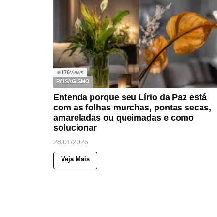
176
Views
◉
PAISAGISMO
Entenda porque seu Lírio da Paz está
com as folhas murchas, pontas secas,
amareladas ou queimadas e como
solucionar
28/01/2026
Veja Mais