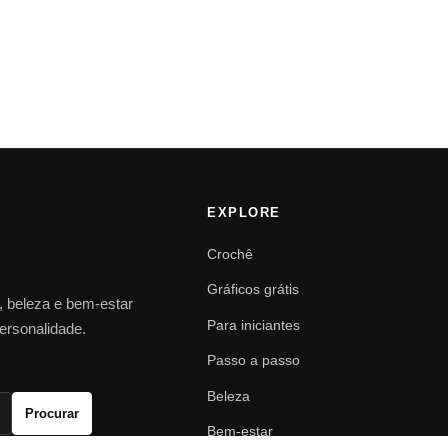
EXPLORE
Crochê
Gráficos grátis
o, beleza e bem-estar
Para iniciantes
personalidade.
Passo a passo
Beleza
Procurar
Bem-estar