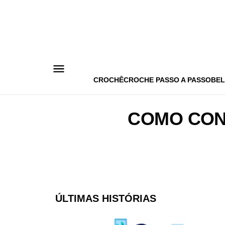
Pular
para
o
conteúdo
CROCHÊ
CROCHE PASSO A PASSO
BEL
COMO CON
ÚLTIMAS HISTÓRIAS