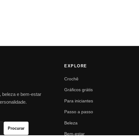
EXPLORE
Crochê
Gráficos grátis
o, beleza e bem-estar
Para iniciantes
personalidade.
Passo a passo
Beleza
Procurar
Bem-estar