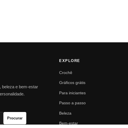
EXPLORE
Crochê
Gráficos grátis
o, beleza e bem-estar
Para iniciantes
personalidade.
Passo a passo
Beleza
Procurar
Bem-estar