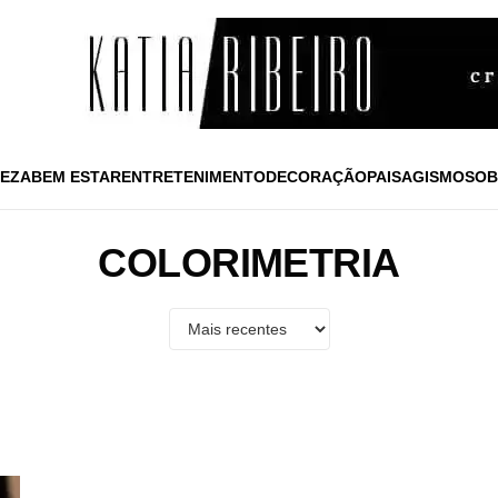
EZA
BEM ESTAR
ENTRETENIMENTO
DECORAÇÃO
PAISAGISMO
SOB
COLORIMETRIA