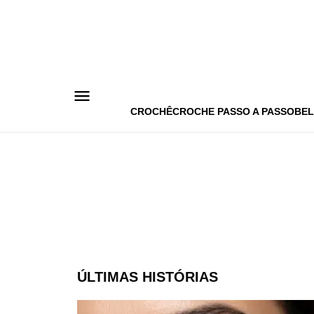
Pular
para
o
conteúdo
CROCHÊ
CROCHE PASSO A PASSO
BEL
ÚLTIMAS HISTÓRIAS