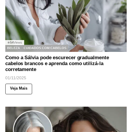
54
Views
◉
BELEZA
CUIDADOS COM CABELOS
Como a Sálvia pode escurecer gradualmente
cabelos brancos e aprenda como utilizá-la
corretamente
01/11/2025
Veja Mais