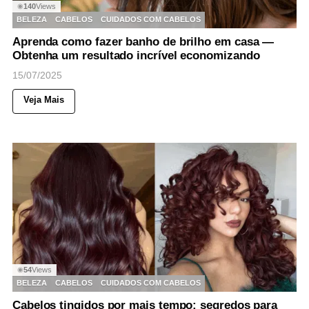
140
Views
◉
BELEZA
CABELOS
CUIDADOS COM CABELOS
Aprenda como fazer banho de brilho em casa —
Obtenha um resultado incrível economizando
15/07/2025
Veja Mais
54
Views
◉
BELEZA
CABELOS
CUIDADOS COM CABELOS
Cabelos tingidos por mais tempo: segredos para