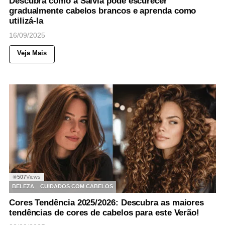
Descubra como a Sálvia pode escurecer
gradualmente cabelos brancos e aprenda como
utilizá-la
16/09/2025
Veja Mais
507
Views
◉
BELEZA
CUIDADOS COM CABELOS
Cores Tendência 2025/2026: Descubra as maiores
tendências de cores de cabelos para este Verão!