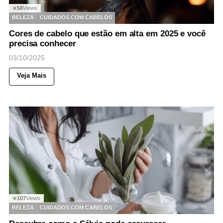
58
Views
◉
BELEZA
CUIDADOS COM CABELOS
Cores de cabelo que estão em alta em 2025 e você
precisa conhecer
03/10/2025
Veja Mais
107
Views
◉
BELEZA
CUIDADOS COM CABELOS