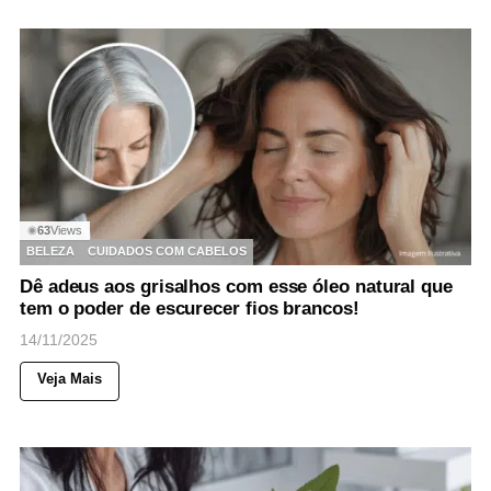
63
Views
◉
BELEZA
CUIDADOS COM CABELOS
Dê adeus aos grisalhos com esse óleo natural que
tem o poder de escurecer fios brancos!
14/11/2025
Veja Mais