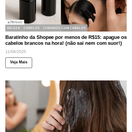
79
Views
◉
BELEZA
CABELOS
CUIDADOS COM CABELOS
Baratinho da Shopee por menos de R$15: apague os
cabelos brancos na hora! (não sai nem com suor!)
11/08/2025
Veja Mais