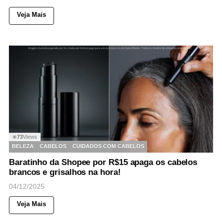
Veja Mais
73
Views
◉
BELEZA
CABELOS
CUIDADOS COM CABELOS
Baratinho da Shopee por R$15 apaga os cabelos
brancos e grisalhos na hora!
04/12/2025
Veja Mais