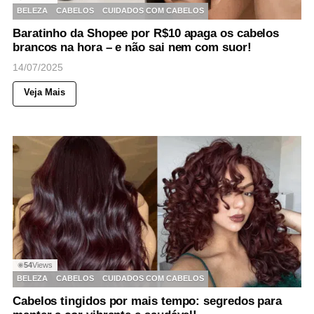
BELEZA
CABELOS
CUIDADOS COM CABELOS
Baratinho da Shopee por R$10 apaga os cabelos
brancos na hora – e não sai nem com suor!
14/07/2025
Veja Mais
54
Views
◉
BELEZA
CABELOS
CUIDADOS COM CABELOS
Cabelos tingidos por mais tempo: segredos para