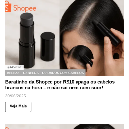
44
Views
◉
BELEZA
CABELOS
CUIDADOS COM CABELOS
Baratinho da Shopee por R$10 apaga os cabelos
brancos na hora – e não sai nem com suor!
30/06/2025
Veja Mais