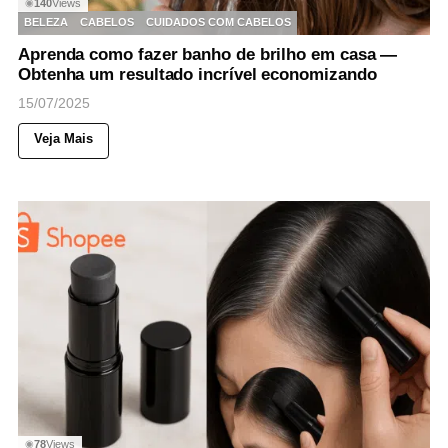
140
Views
◉
BELEZA
CABELOS
CUIDADOS COM CABELOS
Aprenda como fazer banho de brilho em casa —
Obtenha um resultado incrível economizando
15/07/2025
Veja Mais
78
Views
◉