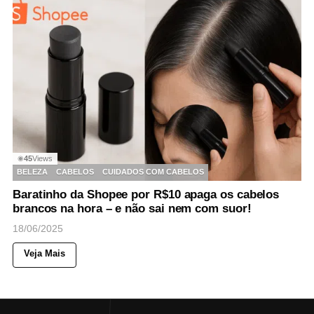
45
Views
◉
BELEZA
CABELOS
CUIDADOS COM CABELOS
Baratinho da Shopee por R$10 apaga os cabelos
brancos na hora – e não sai nem com suor!
18/06/2025
Veja Mais