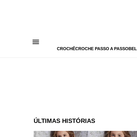
Pular
para
o
conteúdo
CROCHÊ
CROCHE PASSO A PASSO
BEL
ÚLTIMAS HISTÓRIAS