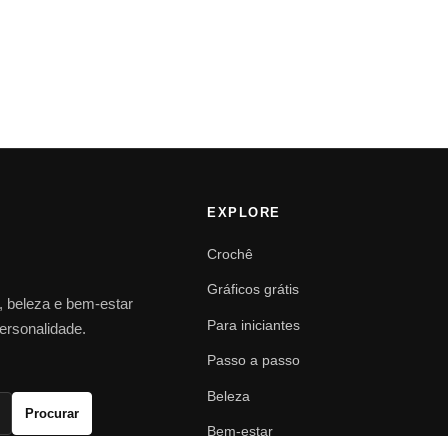
EXPLORE
Crochê
Gráficos grátis
o, beleza e bem-estar
Para iniciantes
personalidade.
Passo a passo
Beleza
Procurar
Bem-estar