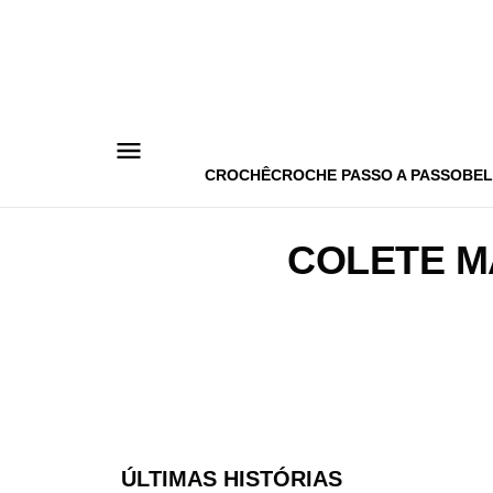
Pular
para
o
conteúdo
CROCHÊ
CROCHE PASSO A PASSO
BEL
COLETE 
ÚLTIMAS HISTÓRIAS