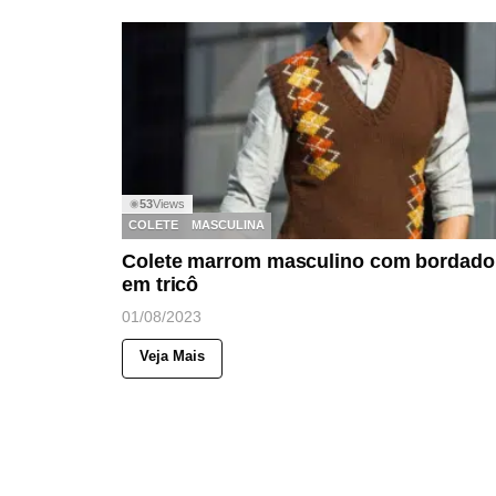
53
Views
◉
COLETE
MASCULINA
Colete marrom masculino com bordado
em tricô
01/08/2023
Veja Mais