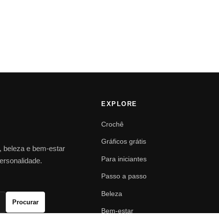
EXPLORE
Crochê
Gráficos grátis
o, beleza e bem-estar
Para iniciantes
personalidade.
Passo a passo
Beleza
Procurar
Bem-estar