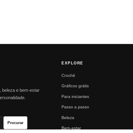
EXPLORE
Crochê
Gráficos grátis
o, beleza e bem-estar
Para iniciantes
personalidade.
Passo a passo
Beleza
Procurar
Bem-estar