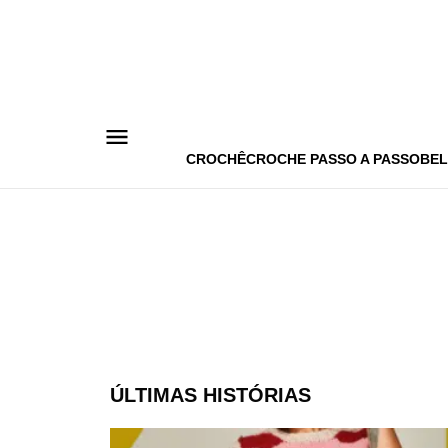
Pular
para
o
conteúdo
CROCHÊ
CROCHE PASSO A PASSO
BEL
ÚLTIMAS HISTÓRIAS