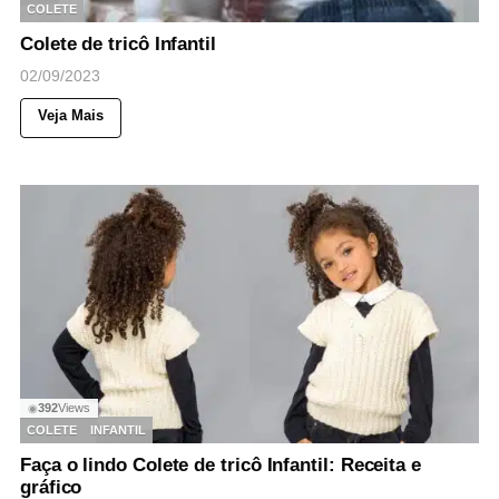
COLETE
Colete de tricô Infantil
02/09/2023
Veja Mais
392
Views
◉
COLETE
INFANTIL
Faça o lindo Colete de tricô Infantil: Receita e
gráfico