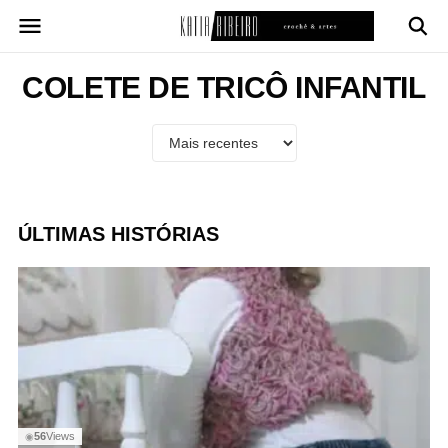
Pular
para
o
conteúdo
COLETE DE TRICÔ INFANTIL
ÚLTIMAS HISTÓRIAS
56
Views
◉