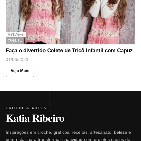
71
Views
◉
COLETE
Faça o divertido Colete de Tricô Infantil com Capuz
01/06/2023
Veja Mais
CROCHÊ & ARTES
Katia Ribeiro
Inspirações em crochê, gráficos, receitas, artesanato, beleza e
bem-estar para transformar criatividade em projetos cheios de