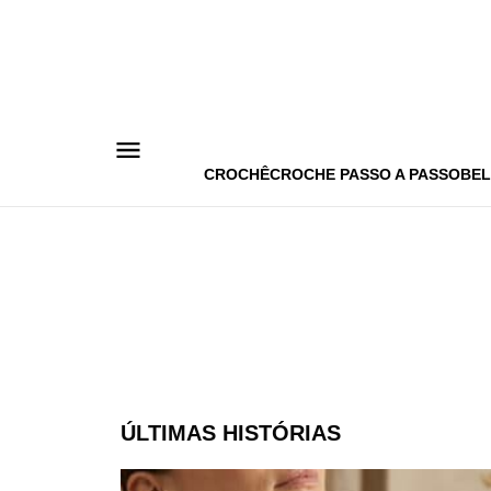
Pular
para
o
conteúdo
CROCHÊ
CROCHE PASSO A PASSO
BEL
ÚLTIMAS HISTÓRIAS