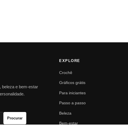
EXPLORE
Crochê
Gráficos grátis
o, beleza e bem-estar
Para iniciantes
personalidade.
Passo a passo
Beleza
Procurar
Bem-estar