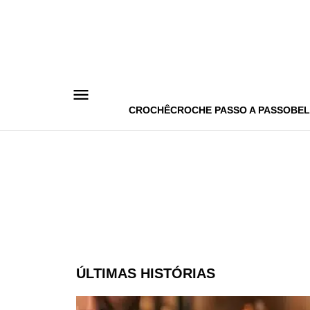
Pular
para
o
conteúdo
CROCHÊ
CROCHE PASSO A PASSO
BEL
ÚLTIMAS HISTÓRIAS