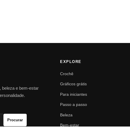
EXPLORE
Crochê
Gráficos grátis
o, beleza e bem-estar
Para iniciantes
personalidade.
Passo a passo
Beleza
Procurar
Bem-estar