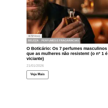
72
Views
◉
BELEZA
PERFUMES E FRAGRÂNCIAS
O Boticário: Os 7 perfumes masculinos
que as mulheres não resistem! (o nº 1 é
viciante)
21/01/2026
Veja Mais