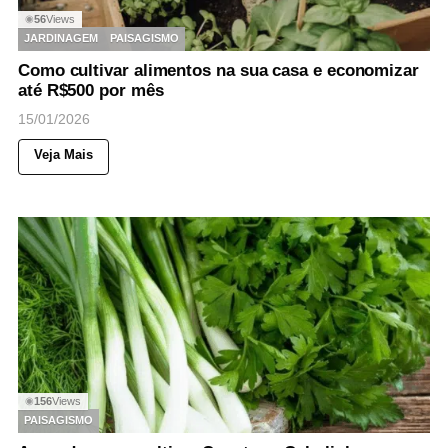
56
Views
◉
JARDINAGEM
PAISAGISMO
Como cultivar alimentos na sua casa e economizar
até R$500 por mês
15/01/2026
Veja Mais
156
Views
◉
PAISAGISMO