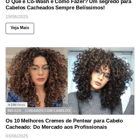
O Que é Co-Wash e Como Fazer? Um segredo para
Cabelos Cacheados Sempre Belíssimos!
19/06/2025
Veja Mais
196
Views
◉
BELEZA
CUIDADOS COM CABELOS
Os 10 Melhores Cremes de Pentear para Cabelo
Cacheado: Do Mercado aos Profissionais
03/06/2025