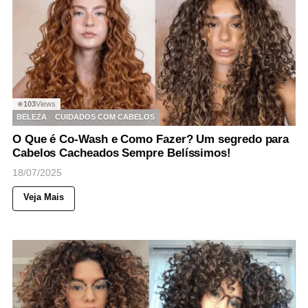
103
Views
◉
BELEZA
CUIDADOS COM CABELOS
O Que é Co-Wash e Como Fazer? Um segredo para
Cabelos Cacheados Sempre Belíssimos!
18/07/2025
Veja Mais