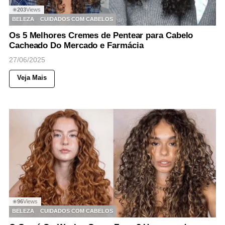
203
Views
◉
BELEZA
CUIDADOS COM CABELOS
Os 5 Melhores Cremes de Pentear para Cabelo
Cacheado Do Mercado e Farmácia
27/06/2025
Veja Mais
96
Views
◉
BELEZA
CUIDADOS COM CABELOS