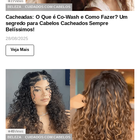
77
Views
◉
BELEZA
CUIDADOS COM CABELOS
Cacheadas: O Que é Co-Wash e Como Fazer? Um
segredo para Cabelos Cacheados Sempre
Belíssimos!
28/08/2025
Veja Mais
45
Views
◉
BELEZA
CUIDADOS COM CABELOS