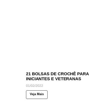
279
Views
◉
NOTICIAS
21 BOLSAS DE CROCHÊ PARA
INICIANTES E VETERANAS
01/02/2022
Veja Mais
110
Views
◉
NOTICIAS