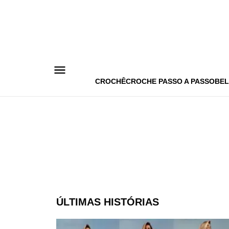
Pular
para
o
conteúdo
CROCHÊ
CROCHE PASSO A PASSO
BEL
ÚLTIMAS HISTÓRIAS