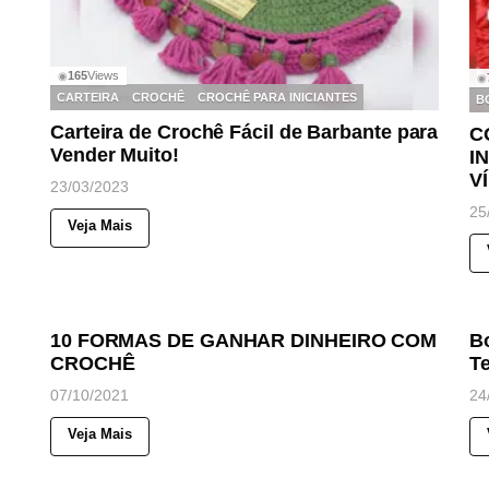
165
Views
◉
◉
CARTEIRA
CROCHÊ
CROCHÊ PARA INICIANTES
B
Carteira de Crochê Fácil de Barbante para
C
Vender Muito!
I
V
23/03/2023
25
Veja Mais
101
Views
◉
◉
NOTICIAS
N
10 FORMAS DE GANHAR DINHEIRO COM
B
CROCHÊ
T
07/10/2021
24
Veja Mais
50
Views
◉
NOTICIAS