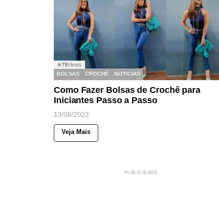
79
Views
◉
BOLSAS
CROCHÊ
NOTICIAS
Como Fazer Bolsas de Crochê para
Iniciantes Passo a Passo
13/08/2023
Veja Mais
PUBLICIDADE