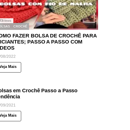
73
Views
OLSAS
CROCHÊ
OMO FAZER BOLSA DE CROCHÊ PARA
NICIANTES; PASSO A PASSO COM
ÍDEOS
/08/2022
Veja Mais
200
Views
OTICIAS
olsas em Crochê Passo a Passo
endência
/09/2021
Veja Mais