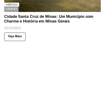
58
Views
◉
CIDADES
Cidade Santa Cruz de Minas: Um Município com
Charme e História em Minas Gerais
25/11/2024
Veja Mais