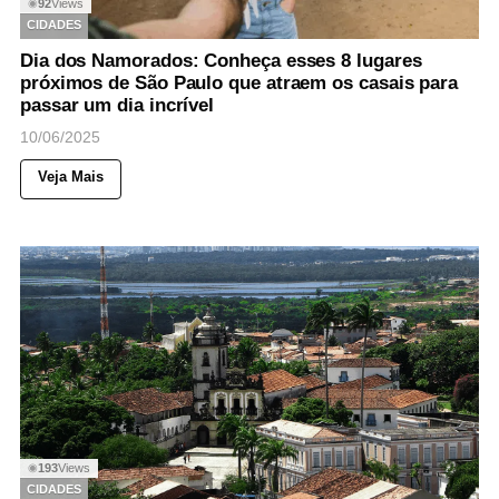
92
Views
◉
CIDADES
Dia dos Namorados: Conheça esses 8 lugares
próximos de São Paulo que atraem os casais para
passar um dia incrível
10/06/2025
Veja Mais
193
Views
◉
CIDADES