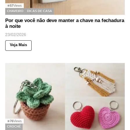
57
Views
◉
CHAVEIRO
DICAS DE CASA
Por que você não deve manter a chave na fechadura
à noite
23/02/2026
Veja Mais
76
Views
◉
CROCHÊ