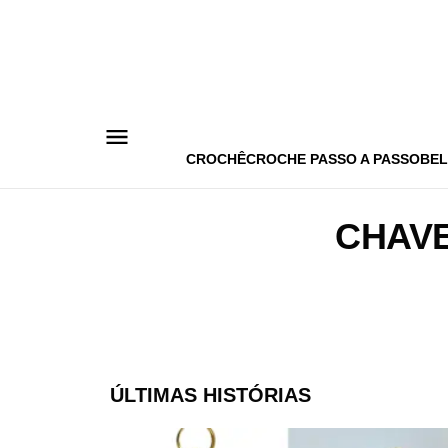
Pular
para
o
conteúdo
CROCHÊ
CROCHE PASSO A PASSO
BEL
CHAVE
ÚLTIMAS HISTÓRIAS