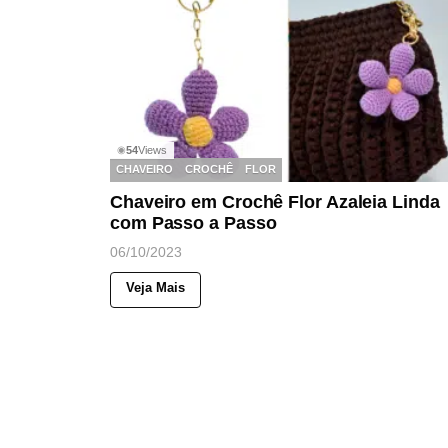
54
Views
◉
CHAVEIRO
CROCHÊ
FLOR
Chaveiro em Crochê Flor Azaleia Linda
com Passo a Passo
06/10/2023
Veja Mais