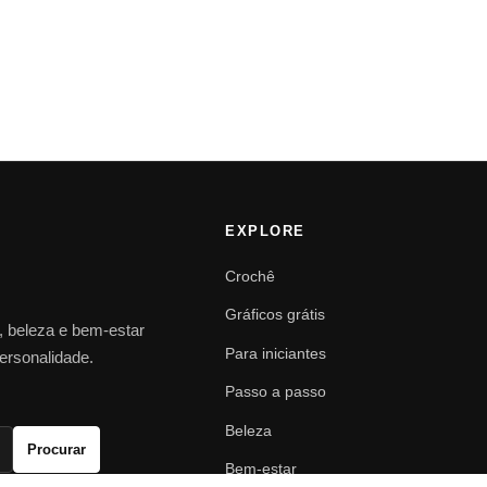
EXPLORE
Crochê
Gráficos grátis
o, beleza e bem-estar
Para iniciantes
personalidade.
Passo a passo
Beleza
Procurar
Bem-estar