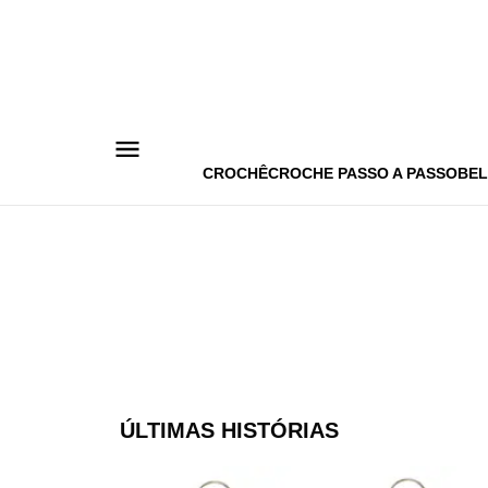
Pular
para
o
conteúdo
CROCHÊ
CROCHE PASSO A PASSO
BEL
ÚLTIMAS HISTÓRIAS