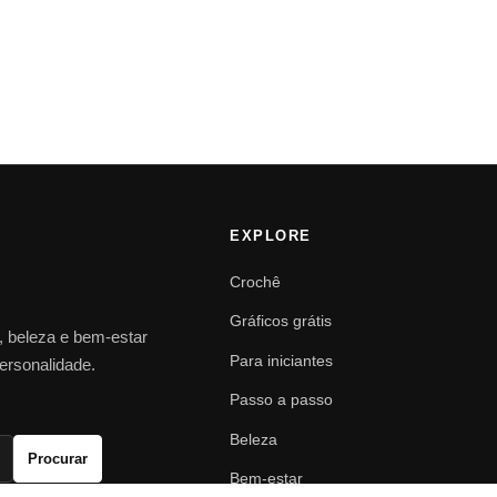
EXPLORE
Crochê
Gráficos grátis
o, beleza e bem-estar
Para iniciantes
personalidade.
Passo a passo
Beleza
Procurar
Bem-estar