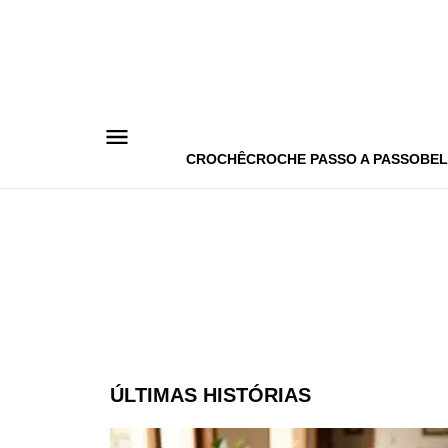
Pular
para
o
conteúdo
CROCHÊ
CROCHE PASSO A PASSO
BEL
ÚLTIMAS HISTÓRIAS