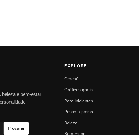
EXPLORE
Crochê
Gráficos grátis
o, beleza e bem-estar
Para iniciantes
personalidade.
Passo a passo
Beleza
Procurar
Bem-estar