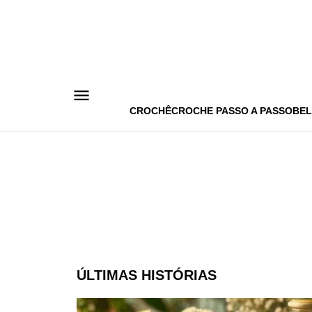
Pular
para
o
conteúdo
CROCHÊ
CROCHE PASSO A PASSO
BEL
ÚLTIMAS HISTÓRIAS