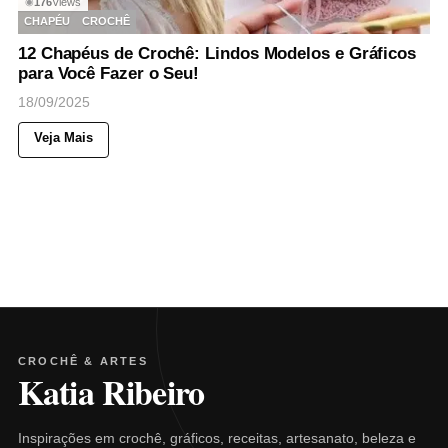
176
Views
◉
CHAPÉU
CROCHÊ
12 Chapéus de Crochê: Lindos Modelos e Gráficos
para Você Fazer o Seu!
18/09/2025
Veja Mais
CROCHÊ & ARTES
Katia Ribeiro
Inspirações em crochê, gráficos, receitas, artesanato, beleza e