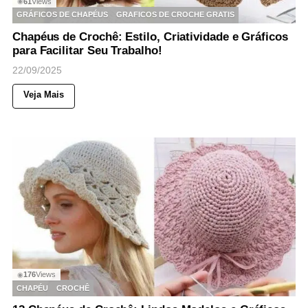
61
Views
◉
GRÁFICOS DE CHAPÉUS
GRAFICOS DE CROCHE GRATIS
Chapéus de Crochê: Estilo, Criatividade e Gráficos
para Facilitar Seu Trabalho!
22/09/2025
Veja Mais
176
Views
◉
CHAPÉU
CROCHÊ