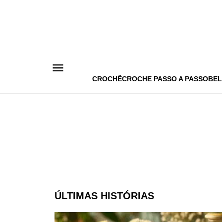
Pular
para
o
conteúdo
CROCHÊ
CROCHE PASSO A PASSO
BEL
ÚLTIMAS HISTÓRIAS