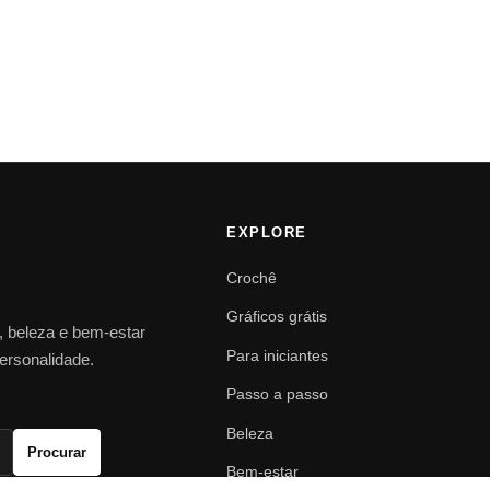
EXPLORE
Crochê
Gráficos grátis
o, beleza e bem-estar
Para iniciantes
personalidade.
Passo a passo
Beleza
Procurar
Bem-estar