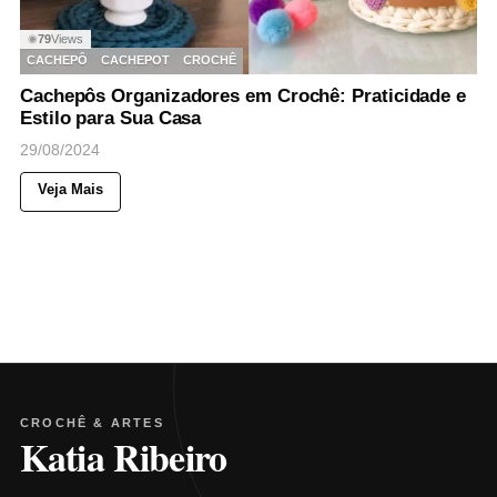
79
Views
◉
CACHEPÔ
CACHEPOT
CROCHÊ
Cachepôs Organizadores em Crochê: Praticidade e
Estilo para Sua Casa
29/08/2024
Veja Mais
CROCHÊ & ARTES
Katia Ribeiro