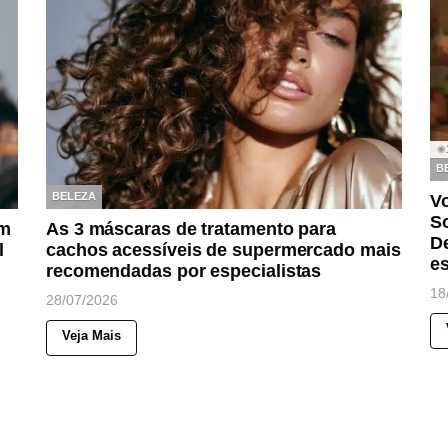
◉
B
BELEZA
Vo
So
am
As 3 máscaras de tratamento para
De
l
cachos acessíveis de supermercado mais
es
recomendadas por especialistas
18
28/07/2026
Veja Mais