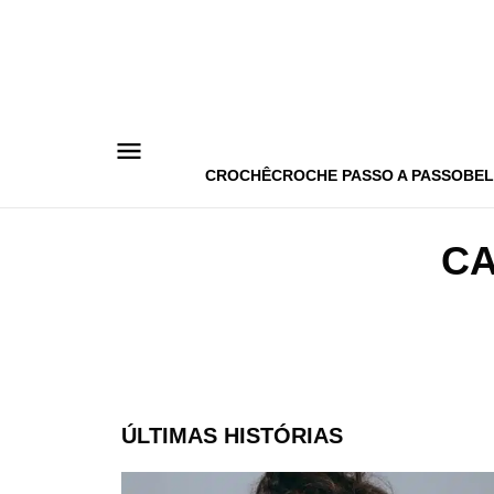
Pular
para
o
conteúdo
CROCHÊ
CROCHE PASSO A PASSO
BEL
CA
ÚLTIMAS HISTÓRIAS