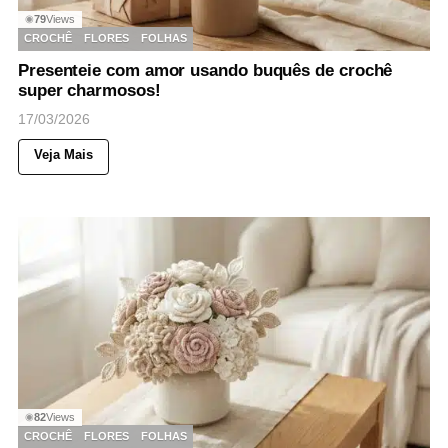
79
Views
◉
CROCHÊ
FLORES
FOLHAS
Presenteie com amor usando buquês de crochê
super charmosos!
17/03/2026
Veja Mais
82
Views
◉
CROCHÊ
FLORES
FOLHAS