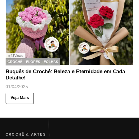
43
Views
◉
CROCHÊ
FLORES
FOLHAS
Buquês de Crochê: Beleza e Eternidade em Cada
Detalhe!
01/04/2025
Veja Mais
CROCHÊ & ARTES