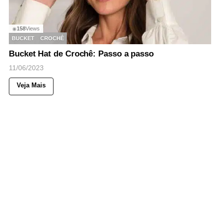
158
Views
◉
BUCKET
CROCHÊ
Bucket Hat de Crochê: Passo a passo
11/06/2023
Veja Mais