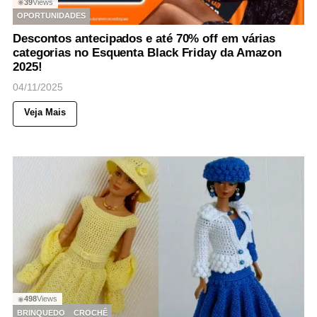
39
Views
◉
OPORTUNIDADES
Descontos antecipados e até 70% off em várias
categorias no Esquenta Black Friday da Amazon
2025!
04/11/2025
Veja Mais
498
Views
◉
BRINQUEDO
CROCHÊ