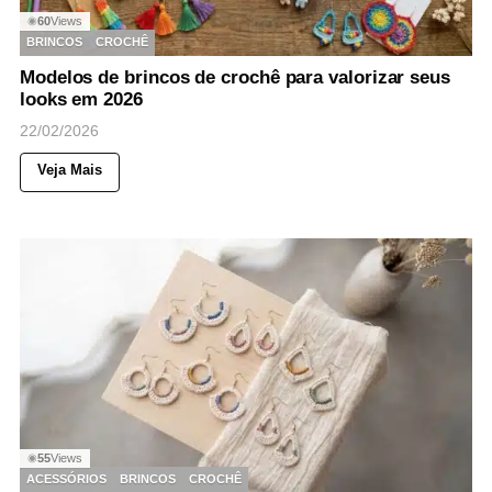
60
Views
◉
BRINCOS
CROCHÊ
Modelos de brincos de crochê para valorizar seus
looks em 2026
22/02/2026
Veja Mais
55
Views
◉
ACESSÓRIOS
BRINCOS
CROCHÊ