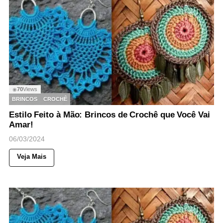
70
Views
◉
BRINCOS
CROCHÊ
Estilo Feito à Mão: Brincos de Crochê que Você Vai
Amar!
06/03/2024
Veja Mais