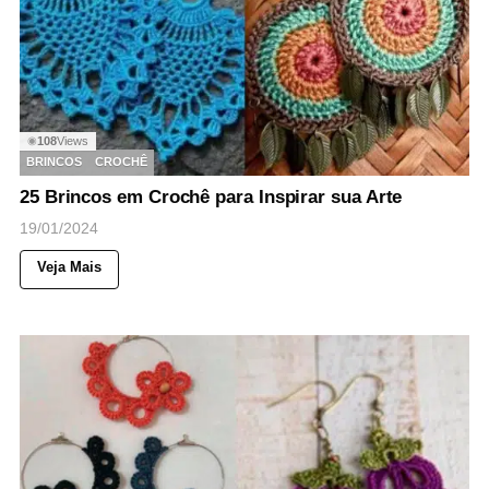
108
Views
◉
BRINCOS
CROCHÊ
25 Brincos em Crochê para Inspirar sua Arte
19/01/2024
Veja Mais