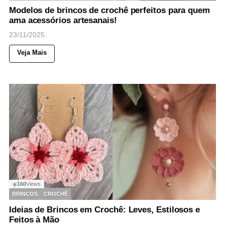
Modelos de brincos de crochê perfeitos para quem
ama acessórios artesanais!
23/11/2025
Veja Mais
160
Views
◉
BRINCOS
CROCHÊ
Ideias de Brincos em Crochê: Leves, Estilosos e
Feitos à Mão