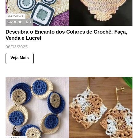
42
Views
◉
CROCHÊ
DIY
Descubra o Encanto dos Colares de Crochê: Faça,
Venda e Lucre!
06/03/2025
Veja Mais