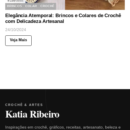
199
Views
◉
BRINCOS
COLAR
CROCHÊ
Elegância Atemporal: Brincos e Colares de Crochê
com Delicadeza Artesanal
24/10/2024
Veja Mais
CROCHÊ & ARTES
Katia Ribeiro
Inspirações em crochê, gráficos, receitas, artesanato, beleza e